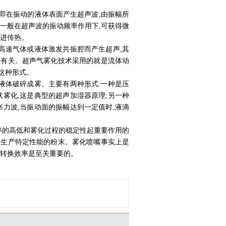
即在振动的液体表面产生超声波,由振幅所
,一般在超声波的振动频率作用下,可获得微
促进传热。
高速气体或液体激发共振腔而产生超声,其
构有关。超声气雾化技术采用的就是流体动
这种形式。
液体破碎成雾。主要有两种形式:一种是压
状雾化,这是典型的超声加湿器原理;另一种
张力波,当振动面的振幅达到一定值时,液滴
率的高低和雾化过程的稳定性起重要作用的
和生产特定性能的粉末。雾化喷嘴事实上是
量转换效率是至关重要的。