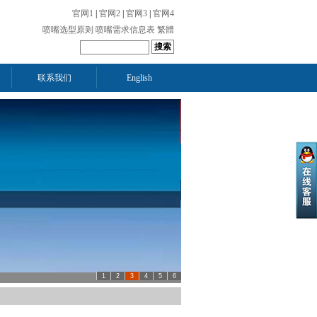
官网1
|
官网2
|
官网3
|
官网4
喷嘴选型原则
喷嘴需求信息表
繁體
联系我们
English
1
2
3
4
5
6