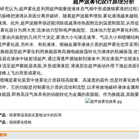
超声波雾化设计原理分析
研究认为,超声雾化是利用超声能量使液体在气相中形成微细雾滴的过程,
的振峰把液滴从表面分离并破碎。随着超声波频率增加,雾化液滴越来越细
液滴。此外,超声波频率场还能消除或减薄传热面附近的温度附面层,从而
雾化器分为两大类:流体动力型和电声换能型。流体动力型超声雾化利用
主要由共振腔的几何尺寸决定,雾滴大小与液流速率、气压大小和喷嘴结
超声雾化器,另外水、有机液体、熔融金属等液体介质的超声雾化也常采用
换能器型超声雾化利用换能器将高频电磁振荡转化为液体的机械振荡,使
能器在液体中辐射强超声,通过薄透声膜辐射到液体中,而在液面产生喷泉
体流至超声聚能器表面,并形成薄液层,薄液层在超声振动作用下激起表面
波峰上飞出而形成雾化。
喷嘴是雾化装置中使雾化介质获得高能量、高速度的器件,也是对雾化效
部件。它的功能是控制雾化介质的流动和流型,以求有效地破碎液体金属
换能器,即将高压气体具有的动能转化为金属的表面能。作为换能器,其能
产品
：
喷雾降温系统在畜牧业中的应用
产品
：
脱硝雾化喷枪
新闻