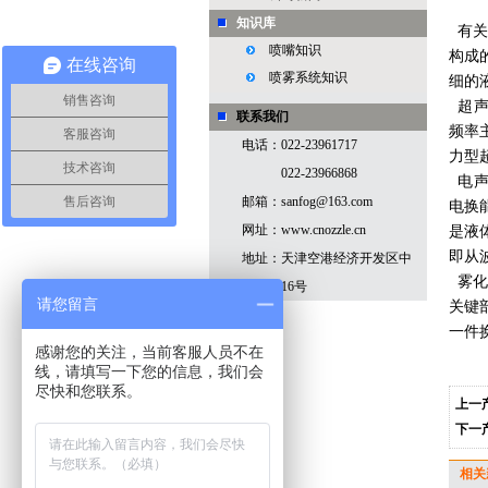
知识库
有关
喷嘴知识
构成
在线咨询
喷雾系统知识
细的
销售咨询
超声
联系我们
频率
客服咨询
电话：022-23961717
力型
技术咨询
022-23966868
电声
邮箱：sanfog@163.com
售后咨询
电换
网址：www.cnozzle.cn
是液
即从
地址：天津空港经济开发区中
雾化
心大道16号
请您留言
关键
一件
感谢您的关注，当前客服人员不在
线，请填写一下您的信息，我们会
尽快和您联系。
上一
下一
相关