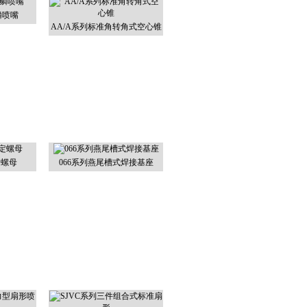
鳞喷嘴
AA/A系列标准角转角式空心锥
定螺母
066系列燕尾槽式焊接基座