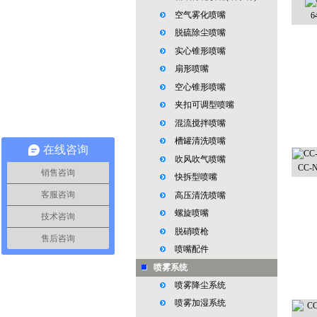
空气雾化喷嘴
脱硫除尘喷嘴
实心锥形喷嘴
扇形喷嘴
空心锥形喷嘴
夹扣可调型喷嘴
混流搅拌喷嘴
槽罐清洗喷嘴
在线咨询
吹风吹气喷嘴
CC
销售咨询
快拆型喷嘴
客服咨询
高压清洗喷嘴
螺旋喷嘴
技术咨询
脱硝喷枪
售后咨询
喷嘴配件
喷雾系统
喷雾降尘系统
喷雾加湿系统