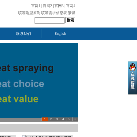
官网1
|
官网2
|
官网3
|
官网4
喷嘴选型原则
喷嘴需求信息表
繁體
联系我们
English
1
2
3
4
5
6