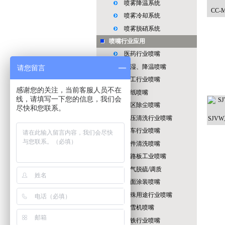
喷雾降温系统
CC
喷雾冷却系统
喷雾脱硝系统
喷嘴行业应用
医药行业喷嘴
加湿、降温喷嘴
请您留言
化工行业喷嘴
感谢您的关注，当前客服人员不在
造纸喷嘴
线，请填写一下您的信息，我们会
矿区除尘喷嘴
尽快和您联系。
高压清洗行业喷嘴
SJV
汽车行业喷嘴
零件清洗喷嘴
电路板工业喷嘴
烟气脱硫/调质
表面涂装喷嘴
特殊用途行业喷嘴
造雪机喷嘴
钢铁行业喷嘴