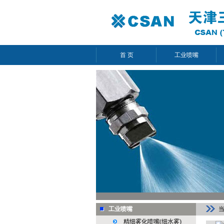
首 页
工业喷嘴
工业喷嘴
精细雾化喷嘴(细水雾)