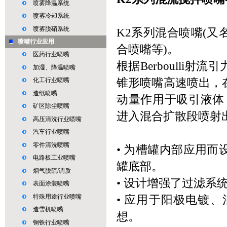
喷雾降温系统
喷雾冷却系统
喷雾脱硝系统
K2系列混合喷嘴(
喷嘴行业应用
合喷嘴等)。
医药行业喷嘴
根据Berboull
加湿、降温喷嘴
化工行业喷嘴
锥形喷嘴高速喷出，
造纸喷嘴
动量作用于吸引液体
矿区除尘喷嘴
进入混合扩散段喷射
高压清洗行业喷嘴
汽车行业喷嘴
零件清洗喷嘴
• 为槽罐内部应用
电路板工业喷嘴
罐底部。
烟气脱硫/调质
• 设计增强了过滤
表面涂装喷嘴
特殊用途行业喷嘴
• 应用于阳极电镀
造雪机喷嘴
想。
钢铁行业喷嘴