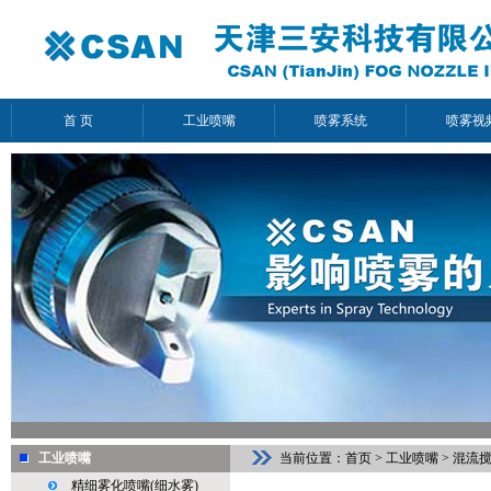
首 页
工业喷嘴
喷雾系统
喷雾视
工业喷嘴
当前位置：
首页
>
工业喷嘴
>
混流
精细雾化喷嘴(细水雾)